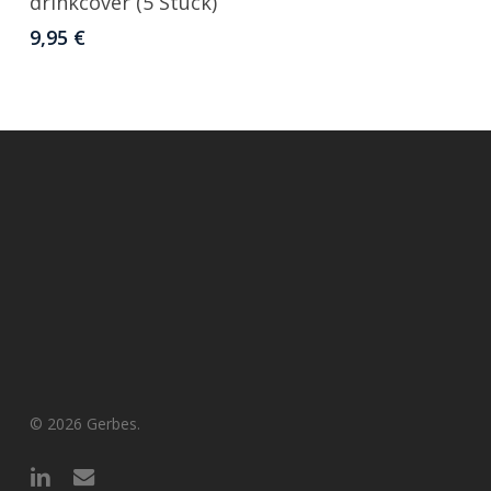
drinkcover (5 Stück)
9,95
€
© 2026 Gerbes.
linkedin
email