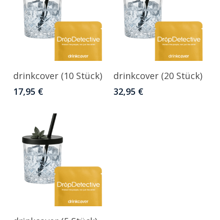
In Den Warenkorb
In Den Warenkorb
drinkcover (10 Stück)
drinkcover (20 Stück)
17,95
€
32,95
€
In Den Warenkorb