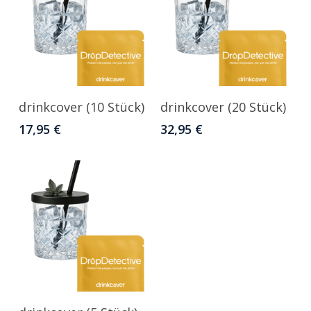
In Den Warenkorb
In Den Warenkorb
drinkcover (10 Stück)
drinkcover (20 Stück)
17,95
€
32,95
€
In Den Warenkorb