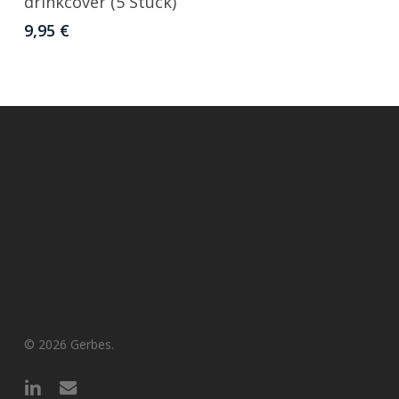
drinkcover (5 Stück)
9,95
€
© 2026 Gerbes.
linkedin
email