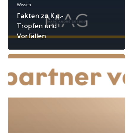
Wissen
Fakten zu K.o.-
Tropfen und
Vorfällen
Offizieller
Rheinland-
Pfalz
Gold
Partner!