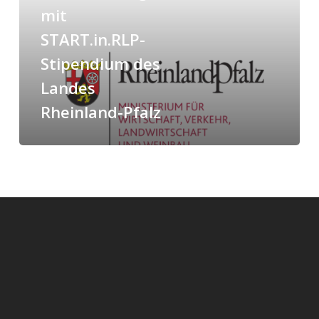
Landes
mit
Rheinland-
START.in.RLP-
Pfalz
Stipendium des
Landes
Rheinland-Pfalz