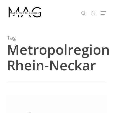
Skip
to
Menu
search
main
content
Tag
Metropolregion
Rhein-Neckar
Forbes
30
Under