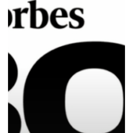
30
Europe
2026
–
Marc
André
Gerbes
in
der
Kategorie
Social
Impact
nominiert