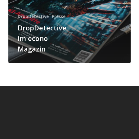
DropDetective
Presse
DropDetective
im econo
Magazin