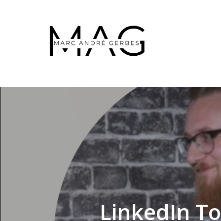
Skip
to
main
content
LinkedIn To