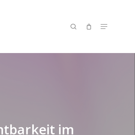
search
Menu
htbarkeit im