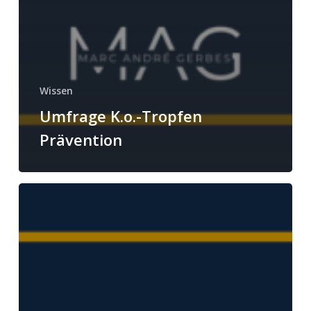
Wissen
Umfrage K.o.-Tropfen
Prävention
K.o.-
Tropfen:
Was
tun
im
Verdachtsfall?