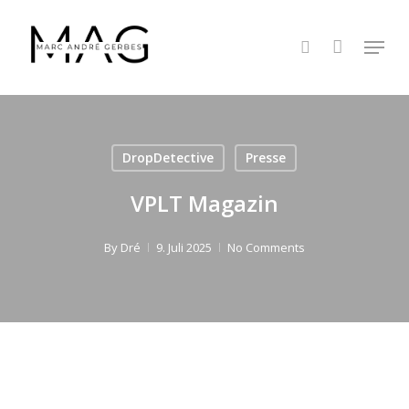
Skip
to
Menu
search
main
content
DropDetective
Presse
VPLT Magazin
By
Dré
9. Juli 2025
No Comments